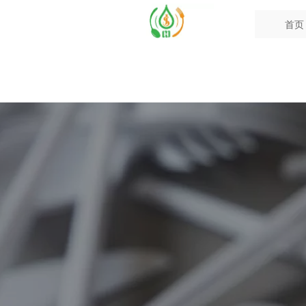


13963093766@163.com
首页
首页